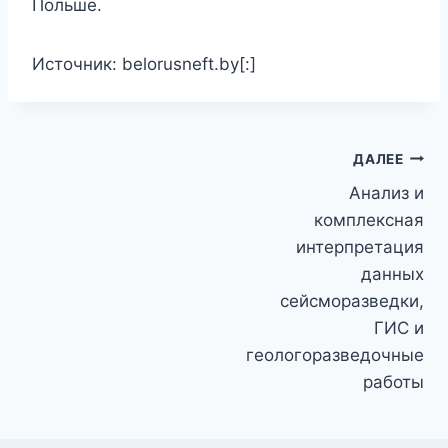
Польше.
Источник: belorusneft.by[:]
Навигация
ДАЛЕЕ
Анализ и
по
комплексная
записям
интерпретация
данных
сейсморазведки,
ГИС и
геологоразведочные
работы