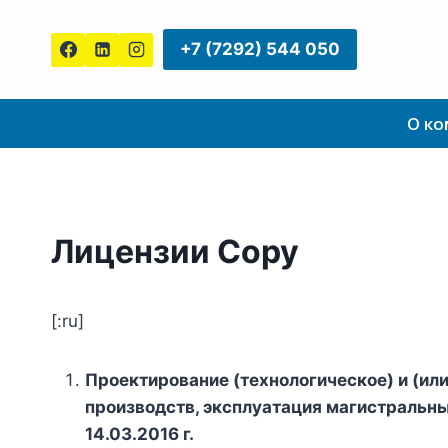
Перейти
к
+7 (7292) 544 050
содержанию
О к
Лицензии Copy
[:ru]
Проектирование (технологическое) и (ил
производств, эксплуатация магистральны
14.03.2016 г.