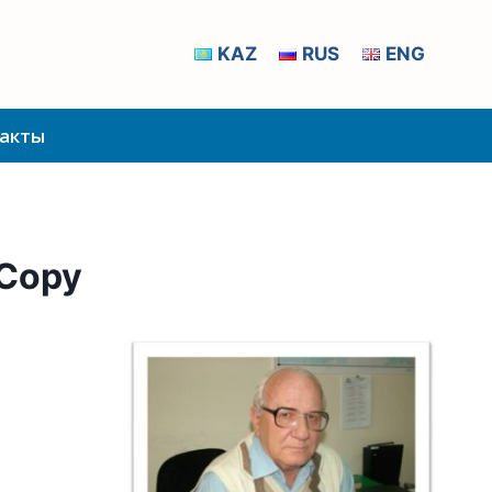
KAZ
RUS
ENG
акты
 Copy