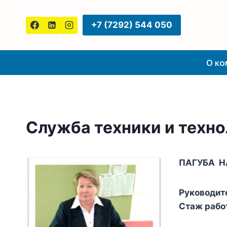
Перейти
к
+7 (7292) 544 050
содержанию
О к
Служба техники и техно
ПАГУБА Н
Руководит
Стаж рабо