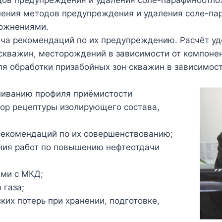
ов предупреждения и удаления соле-парафиноотло
ения методов предупреждения и удаления соле-па
ложнениями.
ча рекомендаций по их предупреждению. Расчёт уд
скважин, месторождений в зависимости от компонен
ля обработки призабойных зон скважин в зависимост
ниванию профиля приёмистости
ор рецептуры изолирующего состава,
рекомендаций по их совершенствованию;
ния работ по повышению нефтеотдачи
ми с МКД;
 газа;
их потерь при хранении, подготовке,