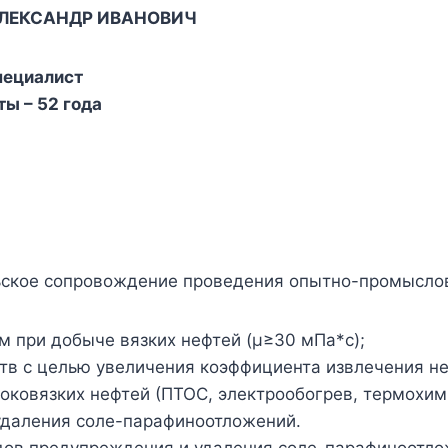
ЛЕКСАНДР ИВАНОВИЧ
пециалист
ты –
52 года
ьское сопровождение проведения опытно-промыслов
 при добыче вязких нефтей (µ≥30 мПа*с);
в с целью увеличения коэффициента извлечения не
ковязких нефтей (ПТОС, электрообогрев, термохим
удаления соле-парафиноотложений.